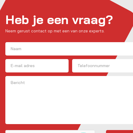
Heb je een vraag?
Neem gerust contact op met een van onze experts.
Naam
(Vereist)
Voornaam
E-mailadres
Telefoon
Bericht